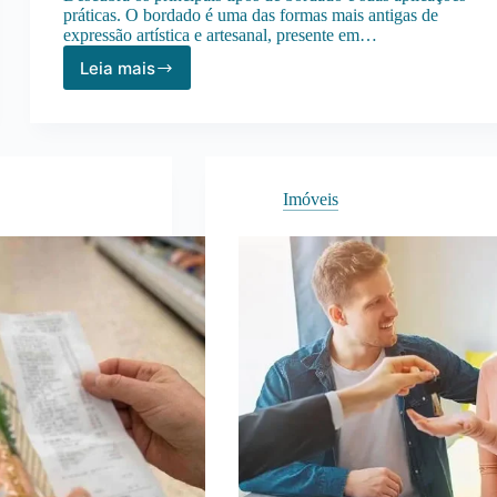
práticas. O bordado é uma das formas mais antigas de
expressão artística e artesanal, presente em…
Leia mais
Tipos
de
Bordado:
Conheça
os
Principais
Imóveis
Estilos
e
Como
Escolher
o
Ideal