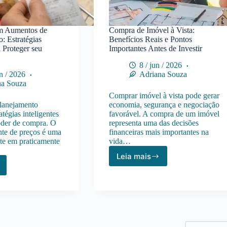
m Aumentos de
Compra de Imóvel à Vista:
o: Estratégias
Benefícios Reais e Pontos
a Proteger seu
Importantes Antes de Investir
8 / jun / 2026
un / 2026
Adriana Souza
na Souza
Comprar imóvel à vista pode gerar
planejamento
economia, segurança e negociação
atégias inteligentes
favorável. A compra de um imóvel
oder de compra. O
representa uma das decisões
te de preços é uma
financeiras mais importantes na
nte em praticamente
vida…
Leia mais
Compra
de
Imóvel
à
ntos
Vista:
Benefícios
s
Reais