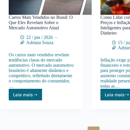
Carros Mais Vendidos no Brasil: O
Como Lidar co
Que Eles Revelam Sobre o
Preços e Inflaçã
Mercado Automotivo Atual
Inteligentes par
Dinheiro
22 / jun / 2026
Adriana Souza
15 / j
Adria
Os carros mais vendidos revelam
tendências claras do mercado
Inflação exige 
automotivo. O mercado automotivo
financeiro e estr
brasileiro é altamente dinâmico e
para proteger p
competitivo, refletindo diretamente
aumento constan
o comportamento do consumidor,
realidade prese
…
todas as…
Leia mais
Leia mais
Carros
Como
Mais
Lidar
Vendidos
com
no
Aume
Brasil:
de
O
Preço