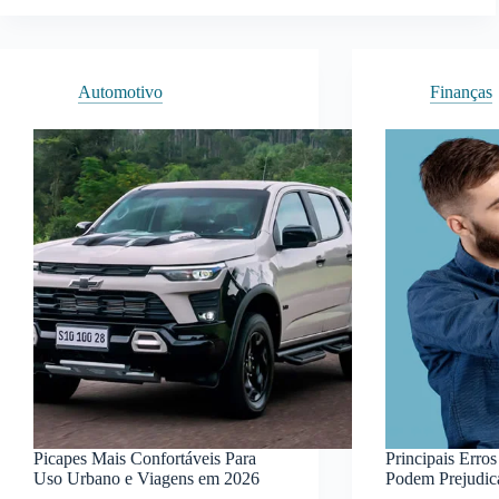
de
Frio
Para
Viajar
Automotivo
Finanças
no
Inverno
e
Aproveitar
o
Clima
Picapes Mais Confortáveis Para
Principais Erro
Uso Urbano e Viagens em 2026
Podem Prejudic