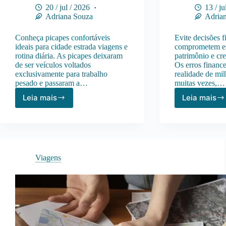
20 / jul / 2026
13 / ju
Adriana Souza
Adria
Conheça picapes confortáveis
Evite decisões f
ideais para cidade estrada viagens e
comprometem es
rotina diária. As picapes deixaram
patrimônio e cr
de ser veículos voltados
Os erros finance
exclusivamente para trabalho
realidade de mil
pesado e passaram a…
muitas vezes,…
Leia mais
Leia mais
Picapes
Princi
Mais
Erros
Confortáveis
Finan
Para
Que
Uso
Pode
Urbano
Prejud
Viagens
e
Seu
Viagens
Dinhe
em
2026