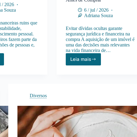
l / 2026
na Souza
6 / jul / 2026
Adriana Souza
inanceiras ruins que
tabilidade,
Evitar dívidas ocultas garante
escimento pessoal.
segurança jurídica e financeira na
iros fazem parte da
compra A aquisição de um imóvel é
hões de pessoas e,
uma das decisões mais relevantes
na vida financeira de…
Leia mais
pais
Imóvel
com
ceiros
Dívidas:
Como
m
Identificar,
icar
Avaliar
Diversos
e
iro
Resolver
Antes
de
Comprar