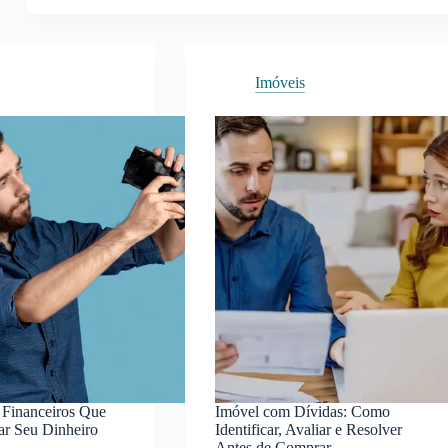
MDF:
Ideias
Lindas
Para
Imóveis
Decorar
e
Vender
em
2026
s Financeiros Que
Imóvel com Dívidas: Como
ar Seu Dinheiro
Identificar, Avaliar e Resolver
Antes de Comprar