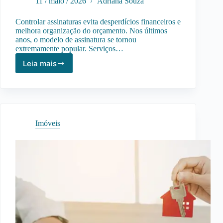
11 / maio / 2026
Adriana Souza
Controlar assinaturas evita desperdícios financeiros e
melhora organização do orçamento. Nos últimos
anos, o modelo de assinatura se tornou
extremamente popular. Serviços…
Leia mais
Como
Controlar
Assinaturas
e
Gastos
Recorrentes
Imóveis
para
Economizar
no
Orçamento