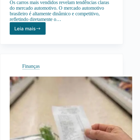
Os carros mais vendidos revelam tendências claras
do mercado automotivo. O mercado automotivo
brasileiro é altamente dinâmico e competitivo,
refletindo diretamente o…
Leia mais
Carros
Mais
Vendidos
no
Brasil:
O
Finanças
Que
Eles
Revelam
Sobre
o
Mercado
Automotivo
Atual