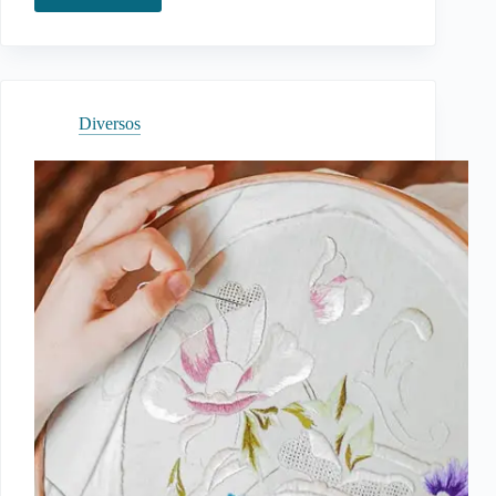
Internacional:
Custos
Médios
e
Planejamento
Diversos
Financeiro
Completo