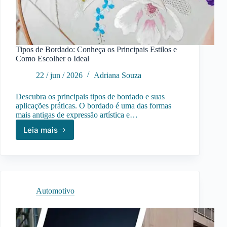
Tipos de Bordado: Conheça os Principais Estilos e
Como Escolher o Ideal
22 / jun / 2026
Adriana Souza
Descubra os principais tipos de bordado e suas
aplicações práticas. O bordado é uma das formas
mais antigas de expressão artística e…
Leia mais
Tipos
de
Bordado:
Conheça
os
Principais
Automotivo
Estilos
e
Como
Escolher