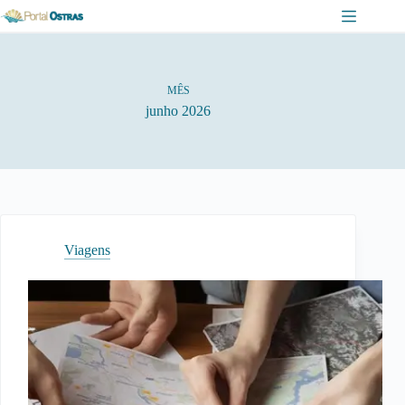
Pular
para
o
conteúdo
MÊS
junho 2026
Viagens