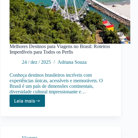
Melhores Destinos para Viagens no Brasil: Roteiros
Imperdíveis para Todos os Perfis
24 / dez / 2025
Adriana Souza
Conheça destinos brasileiros incríveis com
experiências únicas, acessíveis e memoráveis. O
Brasil é um país de dimensões continentais,
diversidade cultural impressionante e…
Leia mais
Melhores
Destinos
para
Viagens
no
Brasil:
Viagens