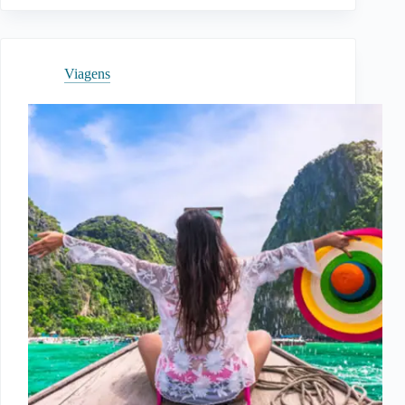
Viajar
de
Graça:
Como
Viagens
Acumular,
Usar
e
Economizar
de
Verdade