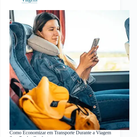
Roteiros
Imperdíveis
para
Todos
os
Perfis
Como Economizar em Transporte Durante a Viagem