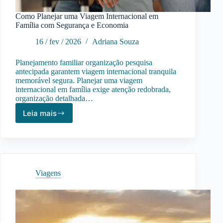
Como Planejar uma Viagem Internacional em
Família com Segurança e Economia
16 / fev / 2026
Adriana Souza
Planejamento familiar organização pesquisa
antecipada garantem viagem internacional tranquila
memorável segura. Planejar uma viagem
internacional em família exige atenção redobrada,
organização detalhada…
Leia mais
Como
Planejar
uma
Viagem
Internacional
em
Viagens
Família
com
Segurança
e
Economia