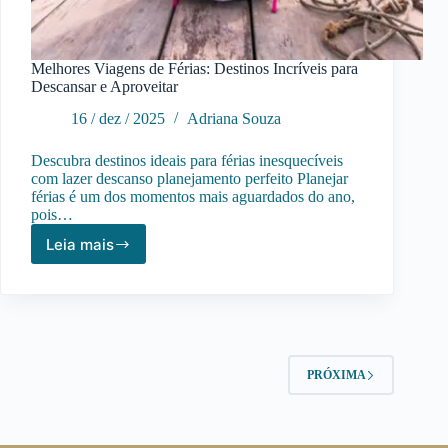
Melhores Viagens de Férias: Destinos Incríveis para
Descansar e Aproveitar
16 / dez / 2025
Adriana Souza
Descubra destinos ideais para férias inesquecíveis
com lazer descanso planejamento perfeito Planejar
férias é um dos momentos mais aguardados do ano,
pois…
Leia mais
Melhores
Viagens
de
Férias:
Destinos
Incríveis
para
PRÓXIMA
Descansar
e
Aproveitar