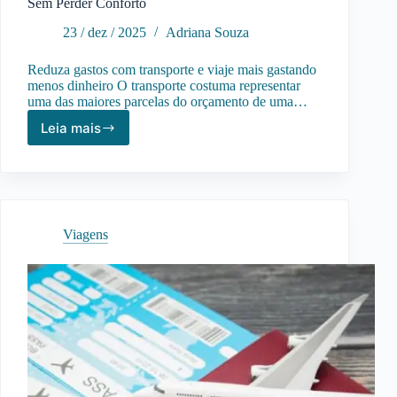
Sem Perder Conforto
23 / dez / 2025
Adriana Souza
Reduza gastos com transporte e viaje mais gastando
menos dinheiro O transporte costuma representar
uma das maiores parcelas do orçamento de uma…
Leia mais
Como
Economizar
em
Transporte
Durante
a
Viagens
Viagem
Sem
Perder
Conforto