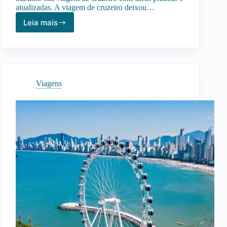
atualizadas. A viagem de cruzeiro deixou…
Leia mais
Viagem
de
Cruzeiro:
Guia
Completo
Para
Viagens
Aproveitar
ao
Máximo
Sua
Experiência
no
Mar