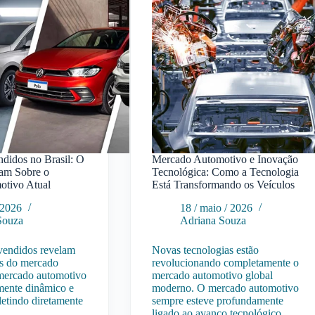
didos no Brasil: O
Mercado Automotivo e Inovação
am Sobre o
Tecnológica: Como a Tecnologia
otivo Atual
Está Transformando os Veículos
/ 2026
18 / maio / 2026
Souza
Adriana Souza
 vendidos revelam
Novas tecnologias estão
as do mercado
revolucionando completamente o
mercado automotivo
mercado automotivo global
amente dinâmico e
moderno. O mercado automotivo
letindo diretamente
sempre esteve profundamente
ligado ao avanço tecnológico.