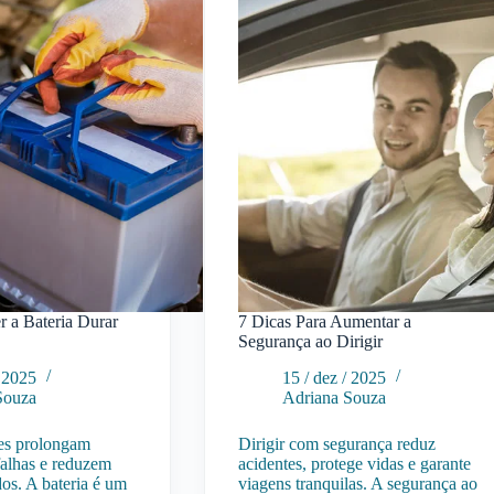
Análise
ectivas
Atualizada
as
e
Tendências
r a Bateria Durar
7 Dicas Para Aumentar a
Segurança ao Dirigir
/ 2025
15 / dez / 2025
Souza
Adriana Souza
es prolongam
Dirigir com segurança reduz
 falhas e reduzem
acidentes, protege vidas e garante
dos. A bateria é um
viagens tranquilas. A segurança ao