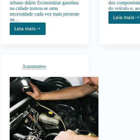
urbano diário Economizar gasolina
dos componente
na cidade tornou-se uma
do veículo e, 
necessidade cada vez mais presente
Leia mais
na…
Dicas
Para
Leia mais
Como
Fazer
Economizar
a
Gasolina
Bater
na
Durar
Cidade:
Mais
Dicas
Automotivo
Práticas
Para
Reduzir
Custos
Diários