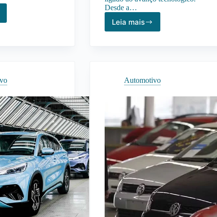
Desde a…
s
Leia mais
Mercado
Automotivo
dos
e
Inovação
:
Tecnológica:
Como
ivo
Automotivo
a
Tecnologia
lam
Está
Transformando
os
ado
Veículos
otivo