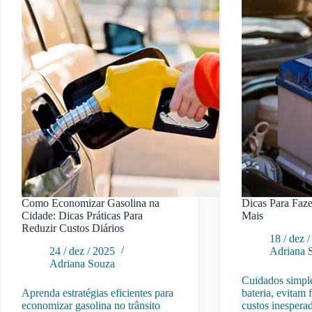
Completo
e
para
Persp
Entender
Futur
Juros,
Parcelas
e
Aprovação
Como Economizar Gasolina na
Dicas Para Faze
Cidade: Dicas Práticas Para
Mais
Reduzir Custos Diários
18 / dez 
24 / dez / 2025
Adriana 
Adriana Souza
Cuidados simpl
Aprenda estratégias eficientes para
bateria, evitam
economizar gasolina no trânsito
custos inespera