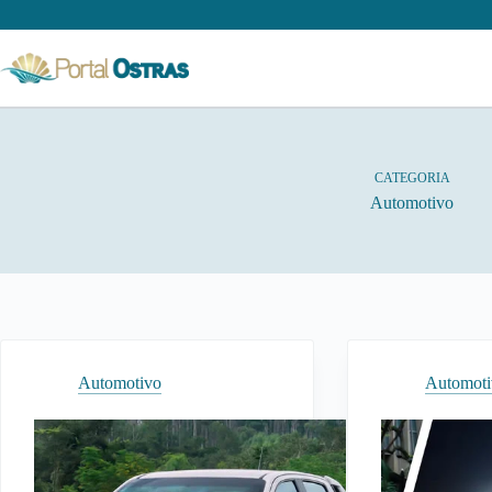
Pular
para
o
conteúdo
CATEGORIA
Automotivo
Automotivo
Automot