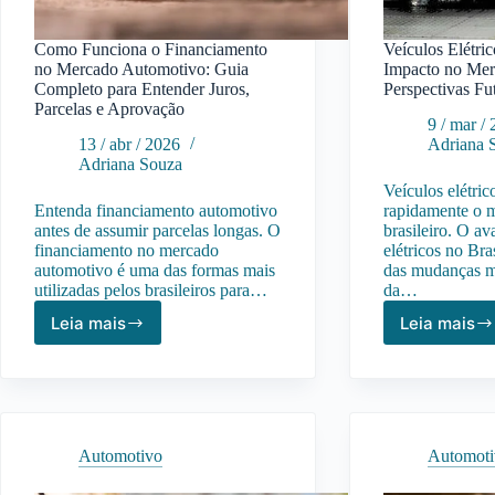
Como Funciona o Financiamento
Veículos Elétric
no Mercado Automotivo: Guia
Impacto no Mer
Completo para Entender Juros,
Perspectivas Fu
Parcelas e Aprovação
9 / mar /
13 / abr / 2026
Adriana 
Adriana Souza
Veículos elétri
Entenda financiamento automotivo
rapidamente o 
antes de assumir parcelas longas. O
brasileiro. O a
financiamento no mercado
elétricos no Bra
automotivo é uma das formas mais
das mudanças ma
utilizadas pelos brasileiros para…
da…
Leia mais
Leia mais
Como
Veícu
Funciona
Elétri
o
no
Financiamento
Brasil
no
Impac
Mercado
no
Automotivo
Automot
Automotivo:
Merc
Guia
Autom