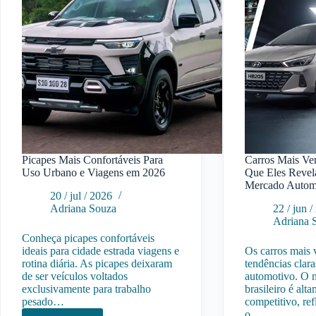
Picapes Mais Confortáveis Para
Carros Mais Ven
Uso Urbano e Viagens em 2026
Que Eles Revel
Mercado Autom
20 / jul / 2026
Adriana Souza
22 / jun 
Adriana 
Conheça picapes confortáveis
ideais para cidade estrada viagens e
Os carros mais
rotina diária. As picapes deixaram
tendências clar
de ser veículos voltados
automotivo. O 
exclusivamente para trabalho
brasileiro é alt
pesado…
competitivo, ref
o…