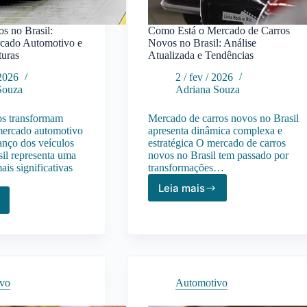
os no Brasil:
Como Está o Mercado de Carros
cado Automotivo e
Novos no Brasil: Análise
turas
Atualizada e Tendências
 2026
2 / fev / 2026
Souza
Adriana Souza
cos transformam
Mercado de carros novos no Brasil
mercado automotivo
apresenta dinâmica complexa e
vanço dos veículos
estratégica O mercado de carros
sil representa uma
novos no Brasil tem passado por
is significativas
transformações…
Leia mais
Como
los
Está
cos
o
Mercado
:
de
to
Carros
Novos
ivo
Automotivo
ado
no
otivo
Brasil: