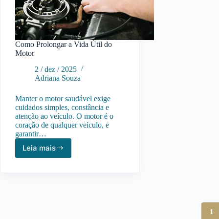
Como Prolongar a Vida Útil do
Motor
2 / dez / 2025
Adriana Souza
Manter o motor saudável exige
cuidados simples, constância e
atenção ao veículo. O motor é o
coração de qualquer veículo, e
garantir…
Leia mais
Como
Prolongar
a
Vida
Útil
do
Motor
1