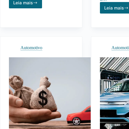
Leia mais
Picapes
Leia mais
Carro
Mais
Mais
Confortáveis
Vendi
Para
no
Uso
Brasil
Urbano
O
e
Que
Viagens
Automotivo
Automot
Eles
em
Reve
2026
Sobre
o
Merc
Autom
Atual