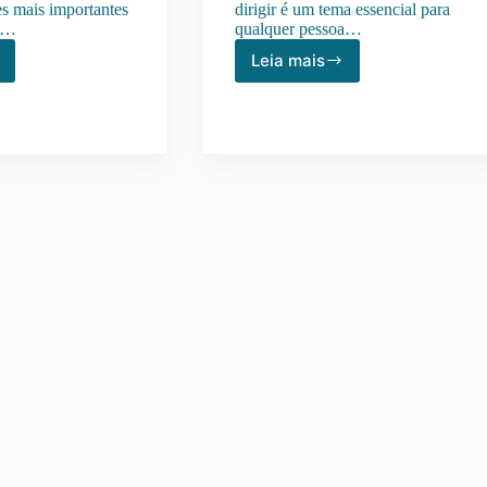
s mais importantes
dirigir é um tema essencial para
ao…
qualquer pessoa…
Leia mais
7
Dicas
Para
Aumentar
ia
a
Segurança
ao
Dirigir