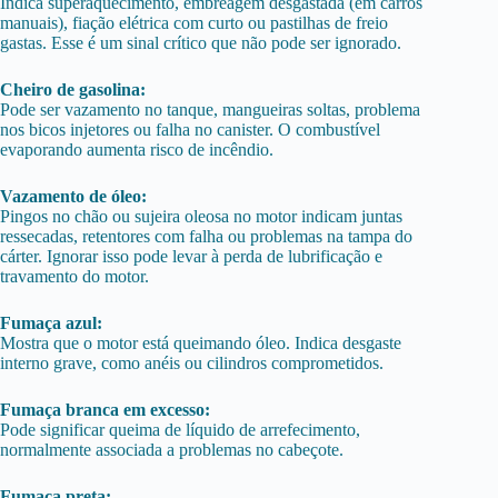
Indica superaquecimento, embreagem desgastada (em carros
manuais), fiação elétrica com curto ou pastilhas de freio
gastas. Esse é um sinal crítico que não pode ser ignorado.
Cheiro de gasolina:
Pode ser vazamento no tanque, mangueiras soltas, problema
nos bicos injetores ou falha no canister. O combustível
evaporando aumenta risco de incêndio.
Vazamento de óleo:
Pingos no chão ou sujeira oleosa no motor indicam juntas
ressecadas, retentores com falha ou problemas na tampa do
cárter. Ignorar isso pode levar à perda de lubrificação e
travamento do motor.
Fumaça azul:
Mostra que o motor está queimando óleo. Indica desgaste
interno grave, como anéis ou cilindros comprometidos.
Fumaça branca em excesso:
Pode significar queima de líquido de arrefecimento,
normalmente associada a problemas no cabeçote.
Fumaça preta: